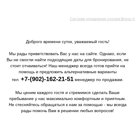
Система управления отелем Bnovo ©
М
ы ждем вас!
Доброго времени суток, уважаемый гость!
Мы рады приветствовать Вас у нас на сайте. Однако, если
Телефон
Почта
Вы не смогли найти подходящие даты для бронирования, не
+7 902 162 21 51
info@kumutkan.ru
стоит отчаиваться! Наш менеджер всегда готов прийти на
помощь и предложить альтернативные варианты
Адрес
+7-(902)-162-21-51
Бурятия, с. Максимиха,
тел.
менеджер по продажам.
ул. Пушкина, 1
Офис продаж: г. Улан-Удэ,
Мы ценим каждого гостя и стремимся сделать Ваше
ул. Кирова, 26А к2, 3 этаж
пребывание у нас максимально комфортным и приятным.
Не стесняйтесь обращаться к нам за помощью - мы всегда
рады помочь Вам в решении любых вопросов!