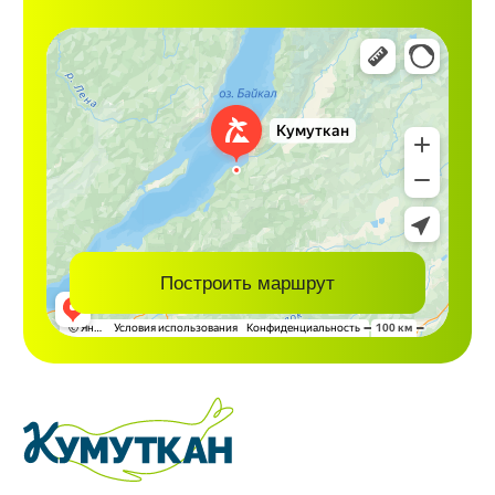
Н
авигация
П
арк-отель
Услуги
О парк-отеле
Номера
Акции и мероприятия
Кемпинг-парк
Галерея
Экскурсии
Отзывы
Проекты
Контакты
Вакансии
Г
остям
Правила проживания
Как добраться
Полезная информация
© 2026 kumutkan.ru
Разработали